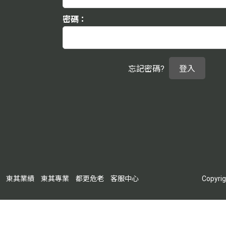
密碼：
忘記密碼?
東其業績
東其專業
都更危老
客服中心
Copyri