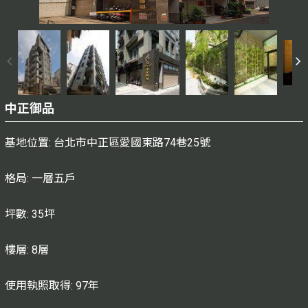
中正御品
基地位置: 台北市中正區愛國東路74巷25號
格局: 一層五戶
坪數: 35坪
樓層: 8層
使用執照取得: 97年